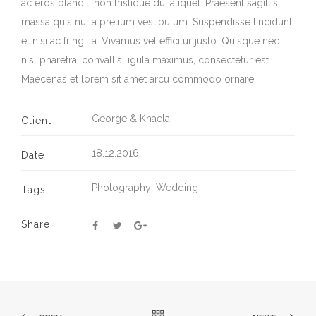
ac eros blandit, non tristique dui aliquet. Praesent sagittis
massa quis nulla pretium vestibulum. Suspendisse tincidunt
et nisi ac fringilla. Vivamus vel efficitur justo. Quisque nec
nisl pharetra, convallis ligula maximus, consectetur est.
Maecenas et lorem sit amet arcu commodo ornare.
George & Khaela
Client
18.12.2016
Date
Photography
,
Wedding
Tags
Share