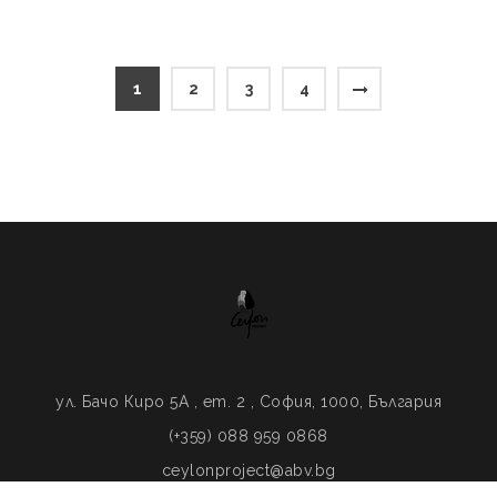
1
2
3
4
ул. Бачо Киро 5A , ет. 2 , София, 1000, България
(+359) 088 959 0868
ceylonproject@abv.bg