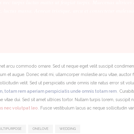
s nec turpis luctus mattis ut feugiat turpis. Maecenas ultrice
ec, luctus massa. Aenean tristique, arcu et consectetur malesu
met arcu commodo ornare. Sed ut neque eget velit suscipit condime
rdum et augue. Donec erat mi, ullamcorper molestie arcu vitae, auctor 
ollicitudin velit. Sed ut perspiciatis unde omnis iste natus error sit vo
, totam rem aperiam perspiciatis unde omnis totam rem
. Curabit
e vitae dui. Sed sit amet ultrices tortor. Nullam turpis lorem, suscipit
s nec volutpat leo
. Fusce vestibulum lacus ac neque sollicitudin var
LTIPURPOSE
ONELOVE
WEDDING