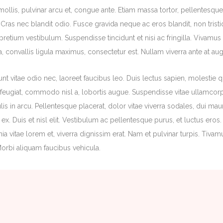
ollis, pulvinar arcu et, congue ante. Etiam massa tortor, pellentesque
 Cras nec blandit odio. Fusce gravida neque ac eros blandit, non tristi
pretium vestibulum. Suspendisse tincidunt et nisi ac fringilla. Vivamus ve
, convallis ligula maximus, consectetur est. Nullam viverra ante at aug
nt vitae odio nec, laoreet faucibus leo. Duis lectus sapien, molestie qu
 feugiat, commodo nisl a, lobortis augue. Suspendisse vitae ullamcorp
ulis in arcu. Pellentesque placerat, dolor vitae viverra sodales, dui m
tur ex. Duis et nisl elit. Vestibulum ac pellentesque purus, et luctus e
cinia vitae lorem et, viverra dignissim erat. Nam et pulvinar turpis. Tivamu
 Morbi aliquam faucibus vehicula.