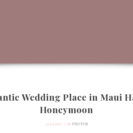
ntic Wedding Place in Maui H
Honeymoon
22.05.2017
In
PHOTOS