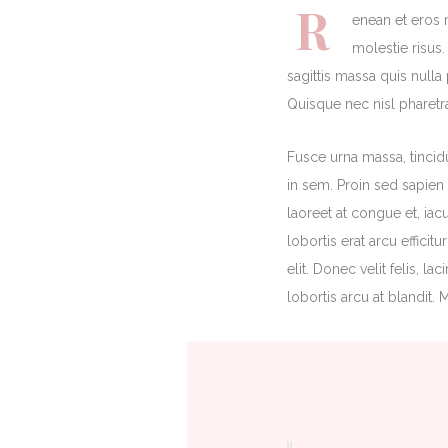
R
enean et eros m
molestie risus.
sagittis massa quis nulla 
Quisque nec nisl pharetra
Fusce urna massa, tincidu
in sem. Proin sed sapien
laoreet at congue et, iac
lobortis erat arcu effici
elit. Donec velit felis, la
lobortis arcu at blandit.