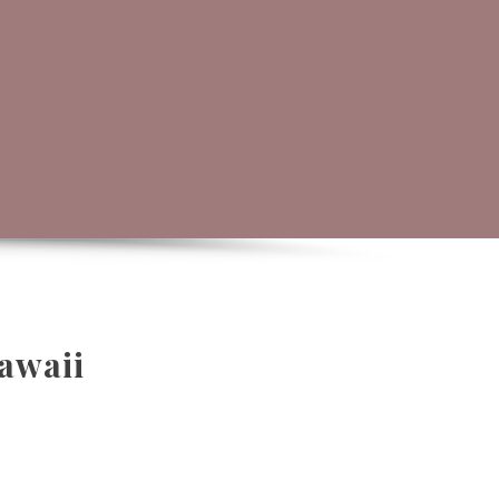
awaii