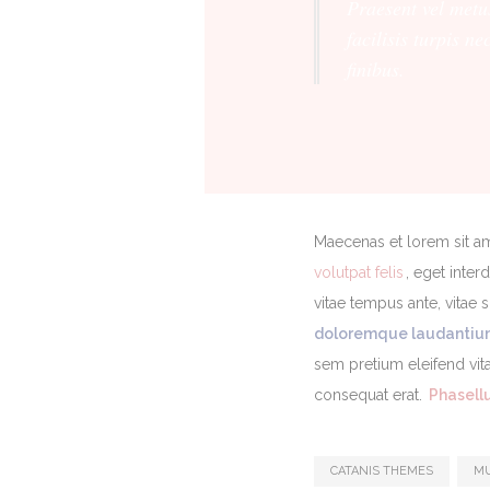
Praesent vel metu
facilisis turpis n
finibus.
Maecenas et lorem sit a
volutpat felis
, eget inte
vitae tempus ante, vitae s
doloremque laudantium
sem pretium eleifend vita
consequat erat.
Phasellu
CATANIS THEMES
MU