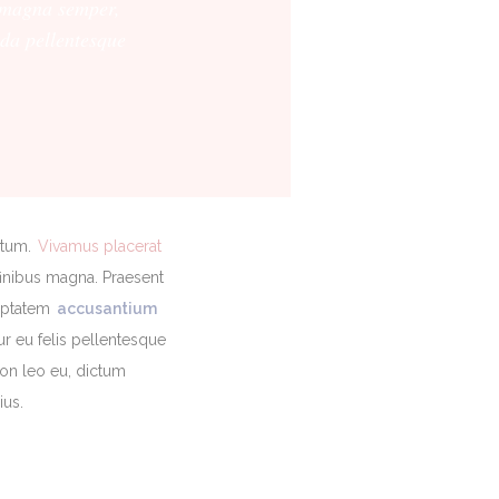
s magna semper,
ada pellentesque
ntum.
Vivamus placerat
finibus magna. Praesent
luptatem
accusantium
ur eu felis pellentesque
 non leo eu, dictum
ius.