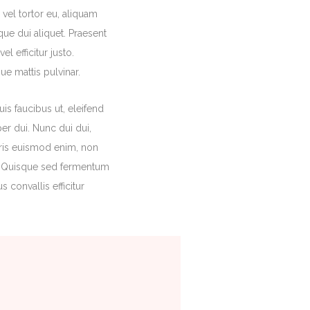
 vel tortor eu, aliquam
que dui aliquet. Praesent
l efficitur justo.
ue mattis pulvinar.
is faucibus ut, eleifend
er dui. Nunc dui dui,
auris euismod enim, non
ros. Quisque sed fermentum
s convallis efficitur