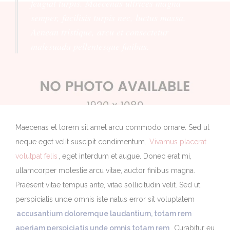
feugiat turpis. Maecenas ultrices magna
semper, facilisis turpis nec, luctus massa.
Aenean tristique, arcu et consectetur
malesuada pellentesque finibus.
Maecenas et lorem sit amet arcu commodo ornare. Sed ut
neque eget velit suscipit condimentum.
Vivamus placerat
volutpat felis
, eget interdum et augue. Donec erat mi,
ullamcorper molestie arcu vitae, auctor finibus magna.
Praesent vitae tempus ante, vitae sollicitudin velit. Sed ut
perspiciatis unde omnis iste natus error sit voluptatem
accusantium doloremque laudantium, totam rem
aperiam perspiciatis unde omnis totam rem
. Curabitur eu