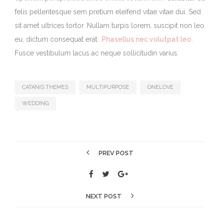
felis pellentesque sem pretium eleifend vitae vitae dui. Sed
sit amet ultrices tortor. Nullam turpis lorem, suscipit non leo
eu, dictum consequat erat.
Phasellus nec volutpat leo
.
Fusce vestibulum lacus ac neque sollicitudin varius.
CATANIS THEMES
MULTIPURPOSE
ONELOVE
WEDDING
PREV POST
NEXT POST