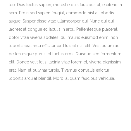
leo. Duis lectus sapien, molestie quis faucibus ut, eleifend in
sem. Proin sed sapien feugiat, commodo nisl a, lobortis
augue. Suspendisse vitae ullamcorper dui. Nunc dui dui,
laoreet at congue et, iaculis in arcu. Pellentesque placerat,
dolor vitae viverra sodales, dui mauris euismod enim, non
lobortis erat arcu efficitur ex. Duis et nisl elit. Vestibulum ac
pellentesque purus, et luctus eros. Quisque sed fermentum
elit. Donec velit felis, lacinia vitae lorem et, viverra dignissim
erat. Nam et pulvinar turpis. Tivamus convallis efficitur
lobortis arcu at blandit. Morbi aliquam faucibus vehicula.
Praesent vel metus nec turpis luctus mattis ut