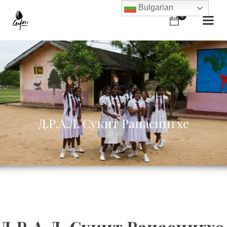
Bulgarian
0
Д.Р.А.Л. Сукит Ранасингхе
Д.Р.А.Л. Сукит Ранасингхе