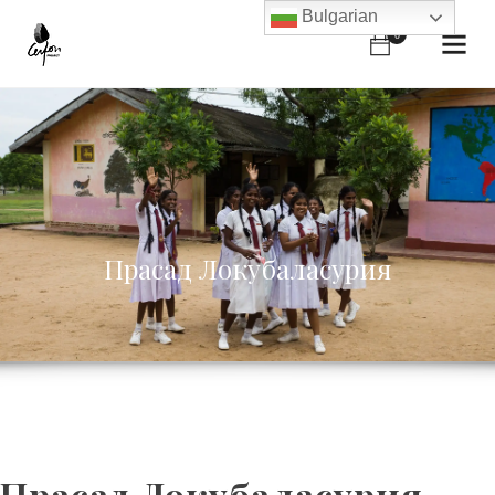
Bulgarian
0
Прасад Локубаласурия
Прасад Локубаласурия