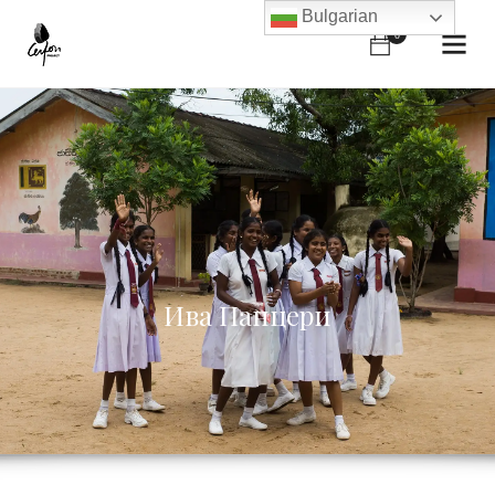
Bulgarian
0
Ива Панцери