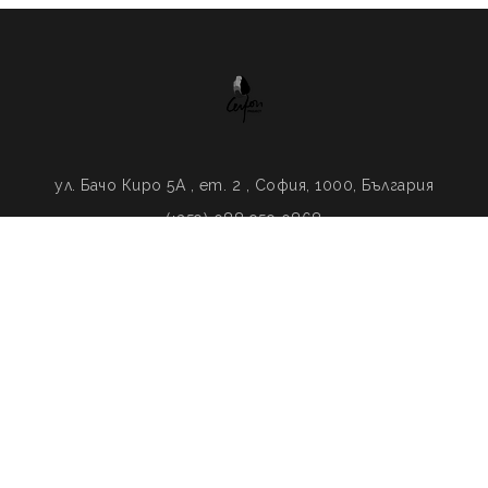
ул. Бачо Киро 5A , ет. 2 , София, 1000, България
(+359) 088 959 0868
ceylonproject@abv.bg
oject International Foundation
. Design By
Малинка Митевска
. Всич