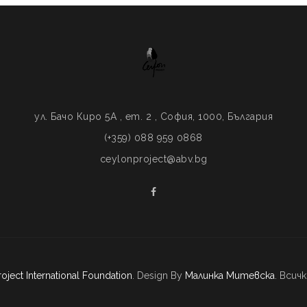
ул. Бачо Киро 5A , ет. 2 , София, 1000, България
(+359) 088 959 0868
ceylonproject@abv.bg
oject International Foundation
. Design By
Малинка Митевска
. Всич