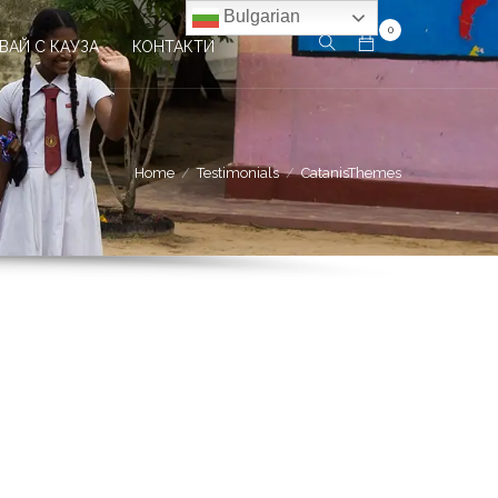
Bulgarian
0
ВАЙ С КАУЗА
КОНТАКТИ
Home
Testimonials
CatanisThemes