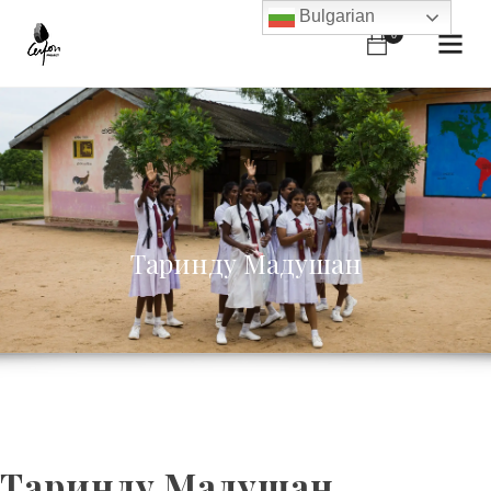
Bulgarian
0
Таринду Мадушан
Таринду Мадушан