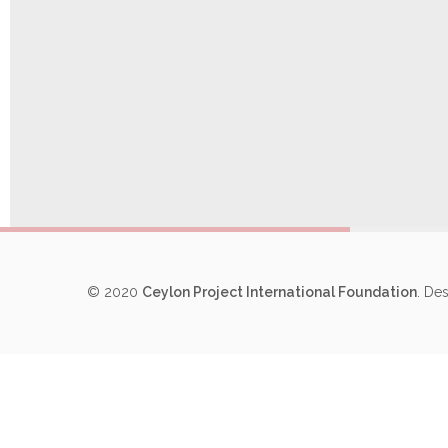
Special Wedding Day
© 2020
Ceylon Project International Foundation
. De
Wedding Stories