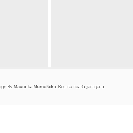
My We
sign By
Малинка Митевска
. Всички права запазени.
Wedd