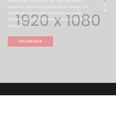
ullamcorper, aliquet nisi vel, vulputate quam.
Maecenas bibendum gravida ipsum ut euismod.
Integer eu urna sit amet sem rhoncus sagittis.
Aliquam erat volutpat. Vestibulum faucibus tincidunt
congue.
EXPLORE NOW