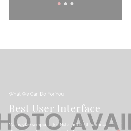
What We Can Do For You
Best User Interface
Mauris vitae semper tortor. Nulla facilisi. Ut non arcu