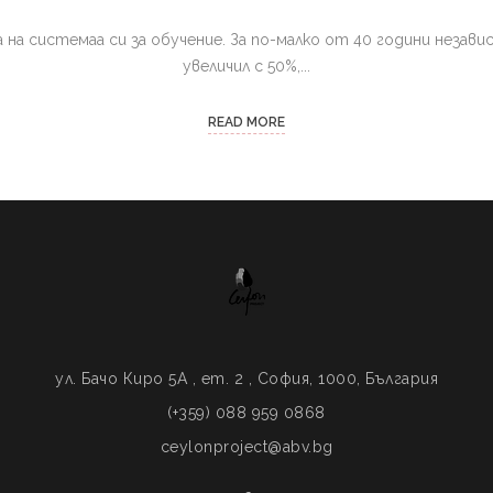
 на системаа си за обучение. За по-малко от 40 години незав
увеличил с 50%,...
READ MORE
ул. Бачо Киро 5A , ет. 2 , София, 1000, България
(+359) 088 959 0868
ceylonproject@abv.bg